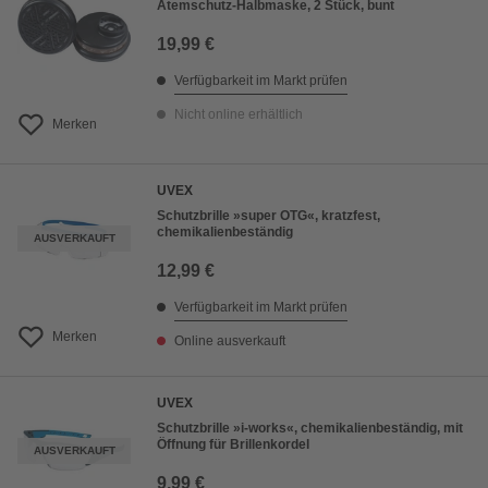
Atemschutz-Halbmaske, 2 Stück, bunt
19,99 €
Verfügbarkeit im Markt prüfen
Nicht online erhältlich
Merken
UVEX
Schutzbrille »super OTG«, kratzfest,
chemikalienbeständig
AUSVERKAUFT
12,99 €
Verfügbarkeit im Markt prüfen
Merken
Online ausverkauft
UVEX
Schutzbrille »i-works«, chemikalienbeständig, mit
Öffnung für Brillenkordel
AUSVERKAUFT
9,99 €