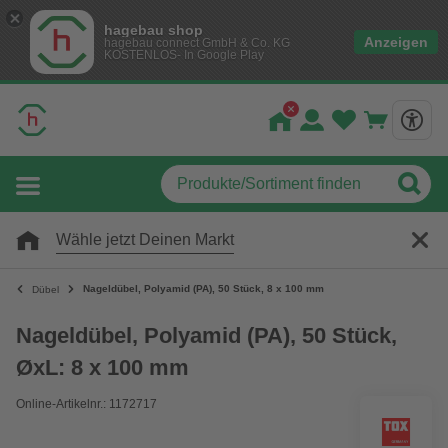
hagebau shop
Anzeigen
hagebau connect GmbH & Co. KG
KOSTENLOS- In Google Play
Wähle jetzt Deinen Markt
Nageldübel, Polyamid (PA), 50 Stück, 8 x 100 mm
Dübel
Nageldübel, Polyamid (PA), 50 Stück,
ØxL: 8 x 100 mm
Online-Artikelnr.: 1172717