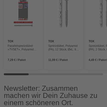
TOX
TOX
TOX
Parallelspreizdübel
Spreizdübel, Polyamid
Spreizdübel, 
»TVSET«, Polyamid
(PA), 12 Stück, ØxL: 8 x
(PA), 2 Stück,
(PA), 4 Stück
90 mm
90 mm
7,29 € / Paket
11,99 € / Paket
4,49 € / Paket
Newsletter: Zusammen
machen wir Dein Zuhause zu
einem schöneren Ort.