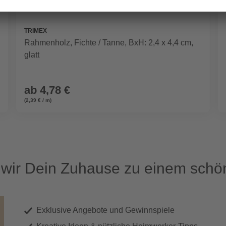
TRIMEX
Rahmenholz, Fichte / Tanne, BxH: 2,4 x 4,4 cm,
glatt
ab
4,78 €
(2,39 € / m)
ir Dein Zuhause zu einem schön
Exklusive Angebote und Gewinnspiele