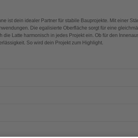
e ist dein idealer Partner für stabile Bauprojekte. Mit einer S
 Anwendungen. Die egalisierte Oberfläche sorgt für eine gleichmä
h die Latte harmonisch in jedes Projekt ein. Ob für den Innenau
erlässigkeit. So wird dein Projekt zum Highlight.