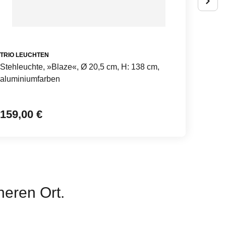
TRIO LEUCHTEN
SEVERI
Stehleuchte, »Blaze«, Ø 20,5 cm, H: 138 cm,
Akku-H
aluminiumfarben
cm
159,00 €
159,
eren Ort.