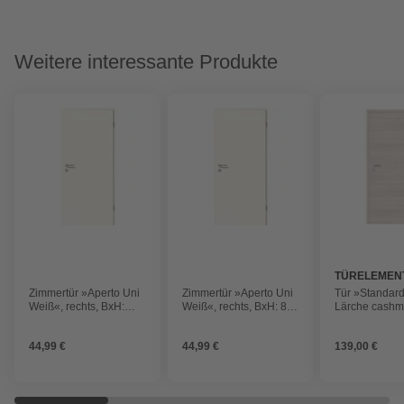
Weitere interessante Produkte
TÜRELEMEN
BORNE
Zimmertür »Aperto Uni
Zimmertür »Aperto Uni
Tür »Standar
Weiß«, rechts, BxH:
Weiß«, rechts, BxH: 86
Lärche cashm
73,5 x 198,5 cm
x 198,5 cm
rechts, 98,5 x
44,99 €
44,99 €
139,00 €