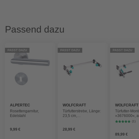
Passend dazu
PASST DAZU
PASST DAZU
PASST DAZU
ALPERTEC
WOLFCRAFT
WOLFCRAFT
Rosettengarnitur,
Türfutterstrebe, Länge:
Türfutter-Mon
Edelstahl
23,5 cm,
»3676000«, a
Kunststoff/Metall
metall|kunststo
(1)
Türen mit eine
9,99 €
28,99 €
von 600 – 10
89,99 €