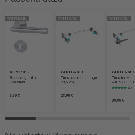
PASST DAZU
PASST DAZU
PASST DAZU
ALPERTEC
WOLFCRAFT
WOLFCRAFT
Rosettengarnitur,
Türfutterstrebe, Länge:
Türfutter-Mon
Edelstahl
23,5 cm,
»3676000«, a
Kunststoff/Metall
metall|kunststo
(1)
Türen mit eine
9,99 €
28,99 €
von 600 – 10
89,99 €