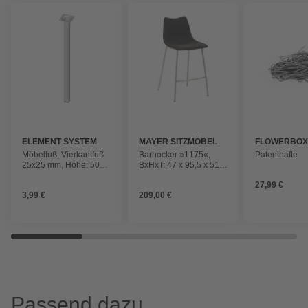
ELEMENT SYSTEM
MAYER SITZMÖBEL
FLOWERBO
Möbelfuß, Vierkantfuß
Barhocker »1175«,
Patenthafte
25x25 mm, Höhe: 500
BxHxT: 47 x 95,5 x 51
mm, weiß
cm, schwarz
27,99 €
3,99 €
209,00 €
Passend dazu