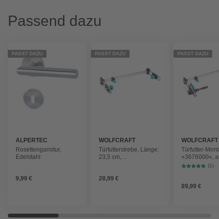
Passend dazu
PASST DAZU
PASST DAZU
PASST DAZU
ALPERTEC
WOLFCRAFT
WOLFCRAFT
Rosettengarnitur,
Türfutterstrebe, Länge:
Türfutter-Mon
Edelstahl
23,5 cm,
»3676000«, a
Kunststoff/Metall
metall|kunststo
(1)
Türen mit eine
9,99 €
28,99 €
von 600 – 10
89,99 €