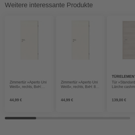
Weitere interessante Produkte
TÜRELEMEN
BORNE
Zimmertür »Aperto Uni
Zimmertür »Aperto Uni
Tür »Standar
Weiß«, rechts, BxH:
Weiß«, rechts, BxH: 86
Lärche cashm
73,5 x 198,5 cm
x 198,5 cm
rechts, 98,5 x
44,99 €
44,99 €
139,00 €