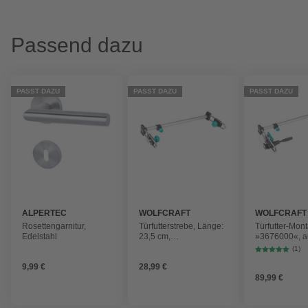
Passend dazu
PASST DAZU
PASST DAZU
PASST DAZU
ALPERTEC
WOLFCRAFT
WOLFCRAFT
Rosettengarnitur,
Türfutterstrebe, Länge:
Türfutter-Mon
Edelstahl
23,5 cm,
»3676000«, a
Kunststoff/Metall
metall|kunststo
(1)
Türen mit eine
9,99 €
28,99 €
von 600 – 10
89,99 €