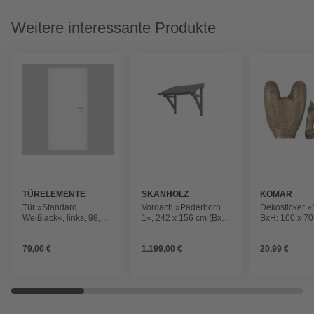
Weitere interessante Produkte
TÜRELEMENTE
SKANHOLZ
KOMAR
BORNE
Tür »Standard
Vordach »Paderborn
Dekosticker 
Weißlack«, links, 98,5 x
1«, 242 x 156 cm (BxT),
BxH: 100 x 7
198,5 cm
nordische Fichte,
schiefergrau
79,00 €
1.199,00 €
20,99 €