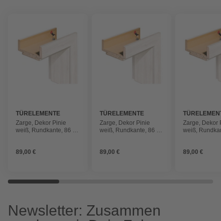
TÜRELEMENTE
TÜRELEMENTE
TÜRELEMEN
BORNE
BORNE
BORNE
Zarge, Dekor Pinie
Zarge, Dekor Pinie
Zarge, Dekor 
weiß, Rundkante, 86 x
weiß, Rundkante, 86 x
weiß, Rundkan
198.5 x 14 cm, rechts
198.5 x 12 cm, rechts
x 198.5 x 14 c
89,00 €
89,00 €
89,00 €
Newsletter: Zusammen