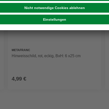
METAFRANC
Hinweisschild, rot, eckig, BxH: 6 x25 cm
4,99 €