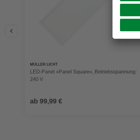
MÜLLER LICHT
LED-Panel »Panel Square«, Betriebsspannung:
240 V
ab
99,99 €