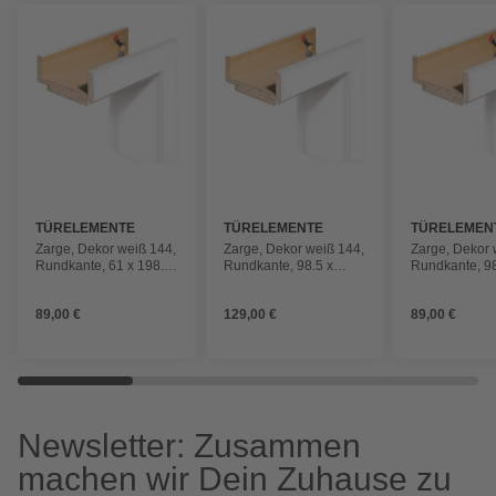
TÜRELEMENTE
TÜRELEMENTE
TÜRELEMEN
BORNE
BORNE
BORNE
Zarge, Dekor weiß 144,
Zarge, Dekor weiß 144,
Zarge, Dekor 
Rundkante, 61 x 198.5
Rundkante, 98.5 x
Rundkante, 98
x 9 cm, rechts
198.5 x 33 cm, rechts
198.5 x 14 cm,
89,00 €
129,00 €
89,00 €
Newsletter: Zusammen
machen wir Dein Zuhause zu