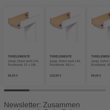
TÜRELEMENTE
TÜRELEMENTE
TÜRELEMEN
BORNE
BORNE
BORNE
Zarge, Dekor weiß 144,
Zarge, Dekor weiß 144,
Zarge, Dekor 
Rundkante, 61 x 198.5
Rundkante, 98.5 x
Rundkante, 98
x 9 cm, links
198.5 x 33 cm, links
198.5 x 14 cm,
89,00 €
129,00 €
89,00 €
Newsletter: Zusammen