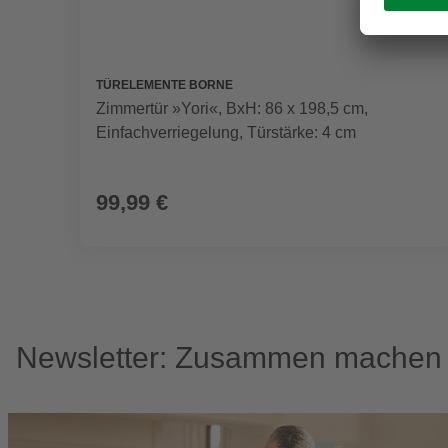
TÜRELEMENTE BORNE
Zimmertür »Yori«, BxH: 86 x 198,5 cm,
Einfachverriegelung, Türstärke: 4 cm
99,99 €
Newsletter: Zusammen machen w