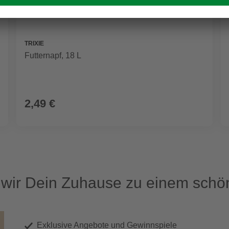
TRIXIE
Futternapf, 18 L
2,49 €
ir Dein Zuhause zu einem schön
Exklusive Angebote und Gewinnspiele