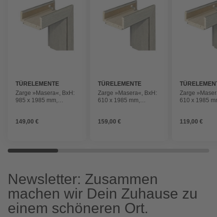
TÜRELEMENTE
TÜRELEMENTE
TÜRELEMEN
BORNE
BORNE
BORNE
Zarge »Masera«, BxH:
Zarge »Masera«, BxH:
Zarge »Maser
985 x 1985 mm,
610 x 1985 mm,
610 x 1985 m
Softkante,
Softkante,
Softkante,
Anschlagrichtung: links
Anschlagrichtung: links
Anschlagrichtu
149,00 €
159,00 €
119,00 €
Newsletter: Zusammen
machen wir Dein Zuhause zu
einem schöneren Ort.