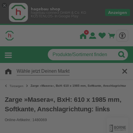
hagebau shop
Anzeigen
hagebau connect GmbH & Co. KG
KOSTENLOS- In Google Play
Wähle jetzt Deinen Markt
Zarge »Masera«, BxH: 610 x 1985 mm, Softkante, Anschlagrichtung: li
Türzargen
Zarge »Masera«, BxH: 610 x 1985 mm,
Softkante, Anschlagrichtung: links
Online-Artikelnr.: 1480069