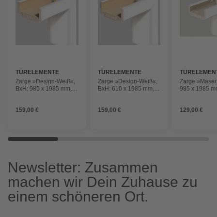
TÜRELEMENTE
TÜRELEMENTE
TÜRELEMEN
BORNE
BORNE
BORNE
Zarge »Design-Weiß«,
Zarge »Design-Weiß«,
Zarge »Maser
BxH: 985 x 1985 mm,
BxH: 610 x 1985 mm,
985 x 1985 m
Softkante,
Softkante,
Softkante,
Anschlagrichtung: links
Anschlagrichtung: links
Anschlagrichtu
159,00 €
159,00 €
129,00 €
Newsletter: Zusammen
machen wir Dein Zuhause zu
einem schöneren Ort.