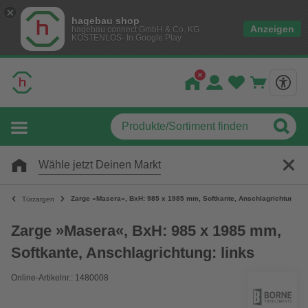
hagebau shop
Anzeigen
hagebau connect GmbH & Co. KG
KOSTENLOS- In Google Play
Wähle jetzt Deinen Markt
Zarge »Masera«, BxH: 985 x 1985 mm, Softkante, Anschlagrichtung: li
Türzargen
Zarge »Masera«, BxH: 985 x 1985 mm,
Softkante, Anschlagrichtung: links
Online-Artikelnr.: 1480008