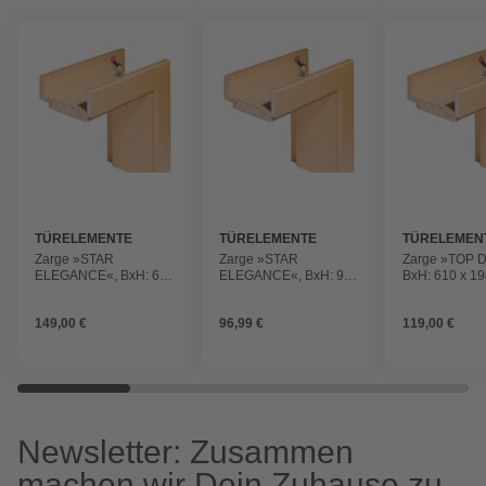
TÜRELEMENTE
TÜRELEMENTE
TÜRELEMEN
BORNE
BORNE
BORNE
Zarge »STAR
Zarge »STAR
Zarge »TOP 
ELEGANCE«, BxH: 610
ELEGANCE«, BxH: 985
BxH: 610 x 1
x 1985 mm, Rundkante,
x 1985 mm, Rundkante,
Rundkante,
Anschlagrichtung: links
Anschlagrichtung: links
Anschlagrichtu
149,00 €
96,99 €
119,00 €
Newsletter: Zusammen
machen wir Dein Zuhause zu