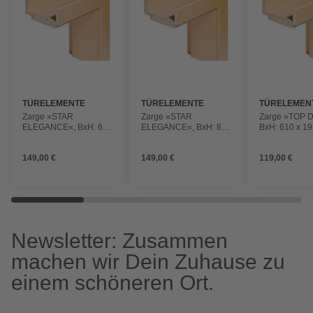
TÜRELEMENTE
TÜRELEMENTE
TÜRELEMEN
BORNE
BORNE
BORNE
Zarge »STAR
Zarge »STAR
Zarge »TOP 
ELEGANCE«, BxH: 610
ELEGANCE«, BxH: 860
BxH: 610 x 1
x 1985 mm, Rundkante,
x 1985 mm, Rundkante,
Rundkante,
Anschlagrichtung:
Anschlagrichtung:
Anschlagricht
149,00 €
149,00 €
119,00 €
rechts
rechts
rechts
Newsletter: Zusammen
machen wir Dein Zuhause zu
einem schöneren Ort.