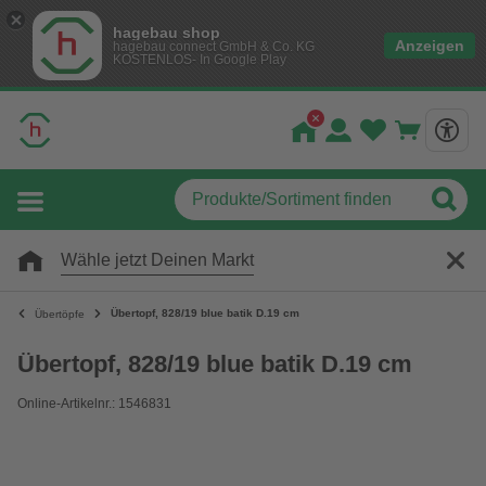
hagebau shop
Anzeigen
hagebau connect GmbH & Co. KG
KOSTENLOS- In Google Play
Wähle jetzt Deinen Markt
Übertopf, 828/19 blue batik D.19 cm
Übertöpfe
Übertopf, 828/19 blue batik D.19 cm
Online-Artikelnr.: 1546831