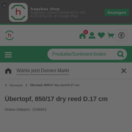
hagebau shop
Anzeigen
hagebau connect GmbH & Co. KG
KOSTENLOS- In Google Play
Wähle jetzt Deinen Markt
Übertopf, 850/17 dry reed D.17 cm
Übertöpfe
Übertopf, 850/17 dry reed D.17 cm
Online-Artikelnr.: 1546943