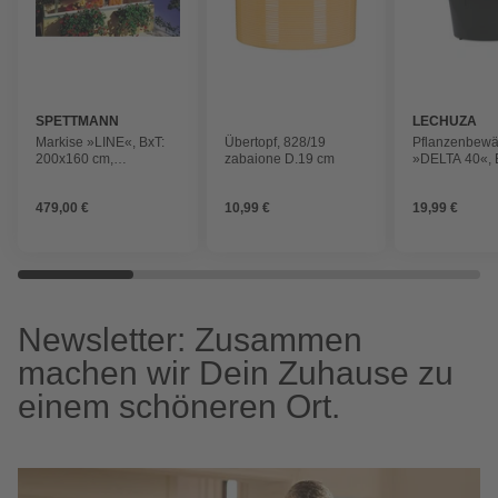
SPETTMANN
LECHUZA
Markise »LINE«, BxT:
Übertopf, 828/19
Pflanzenbew
200x160 cm,
zabaione D.19 cm
»DELTA 40«, E
braun/orange gestreift
Pflanzeinsatz
479,00 €
10,99 €
19,99 €
Newsletter: Zusammen
machen wir Dein Zuhause zu
einem schöneren Ort.