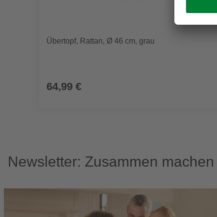
Übertopf, Rattan, Ø 46 cm, grau
64,99 €
Newsletter: Zusammen machen w