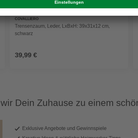
COVALLIERO
Trensenzaum, Leder, LxBxH: 39x31x12 cm,
schwarz
39,99 €
ir Dein Zuhause zu einem schön
Exklusive Angebote und Gewinnspiele