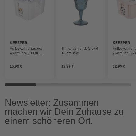
KEEEPER
KEEEPER
Aufbewahrungsbox
Trinkglas, rund, Ø 9xH
Aufbewahrun
»Karolina«, 30,0L
18 cm, blau
»Karolina«, 2
45x35x27 cm
42,5x35,5x22
transparent
nordic pink
15,99 €
12,99 €
12,99 €
Newsletter: Zusammen
machen wir Dein Zuhause zu
einem schöneren Ort.