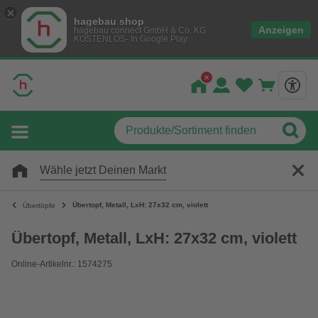
hagebau shop
Anzeigen
hagebau connect GmbH & Co. KG
KOSTENLOS- In Google Play
Wähle jetzt Deinen Markt
Übertopf, Metall, LxH: 27x32 cm, violett
Übertöpfe
Übertopf, Metall, LxH: 27x32 cm, violett
Online-Artikelnr.: 1574275