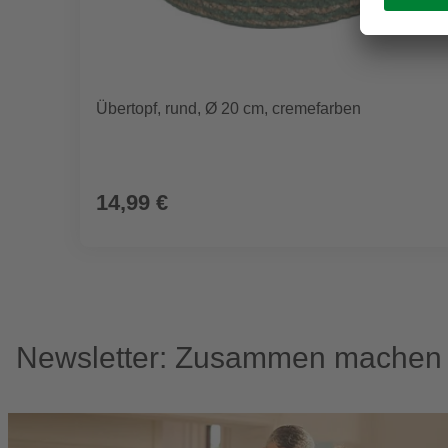
Übertopf, rund, Ø 20 cm, cremefarben
14,99 €
Newsletter: Zusammen machen w