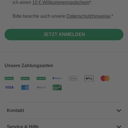
ich einen
10 € Willkommensgutschein
*.
Bitte beachte auch unsere
Datenschutzhinweise
.
JETZT ANMELDEN
Unsere Zahlungsarten
Kontakt
Dein Kontakt zu uns
Service & Hilfe