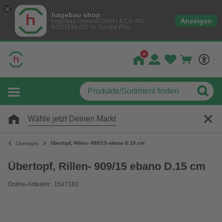
hagebau shop
Anzeigen
hagebau connect GmbH & Co. KG
KOSTENLOS- In Google Play
Wähle jetzt Deinen Markt
Übertopf, Rillen- 909/15 ebano D.15 cm
Übertöpfe
Übertopf, Rillen- 909/15 ebano D.15 cm
Online-Artikelnr.: 1547183