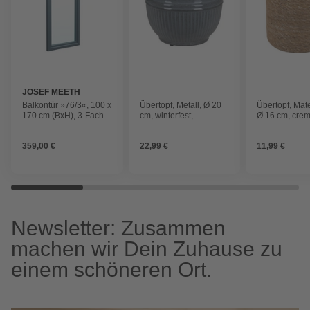
JOSEF MEETH
FENSTER UND
Balkontür »76/3«, 100 x
Übertopf, Metall, Ø 20
Übertopf, Mate
TÜREN
170 cm (BxH), 3-Fach
cm, winterfest,
Ø 16 cm, cre
Wärmeisolierverglasung,
dunkelgrau
DIN rechts
359,00 €
22,99 €
11,99 €
Newsletter: Zusammen
machen wir Dein Zuhause zu
einem schöneren Ort.