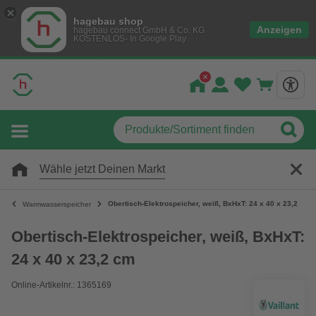
hagebau shop
Anzeigen
hagebau connect GmbH & Co. KG
KOSTENLOS- In Google Play
Wähle jetzt Deinen Markt
Obertisch-Elektrospeicher, weiß, BxHxT: 24 x 40 x 23,2 cm
Warmwasserspeicher
Obertisch-Elektrospeicher, weiß, BxHxT:
24 x 40 x 23,2 cm
Online-Artikelnr.: 1365169