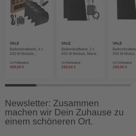
VALE
VALE
VALE
Balkonkraftwerk, 4 x
Balkonkraftwerk, 2 x
Balkonkraftwer
200 W Module,
450 W Module, Marstek
450 W Modul,
Rockcore Flex-PV BPV-
M2-800 Wechselrichter,
M2-800 Wechse
800F1 Wechselrichter,
3 m Kabel
3 m Kabel
UVP
799,00 €
UVP
579,00 €
UVP
279,00 €
499,00 €
299,00 €
199,00 €
5 m Kabel
Newsletter: Zusammen
machen wir Dein Zuhause zu
einem schöneren Ort.