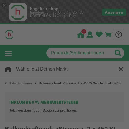
hagebau shop
Anzeigen
hagebau connect GmbH & Co. KG
KOSTENLOS- In Google Play
Wähle jetzt Deinen Markt
Balkonkraftwerk »Stream«, 2 x 450 W Module, EcoFlow Stream 
Balkonkraftwerke
INKLUSIVE 0 % MEHRWERTSTEUER
Jetzt von dem neuen Steuersatz profitieren.
Balkonkraftwerk »Stream«, 2 x 450 W