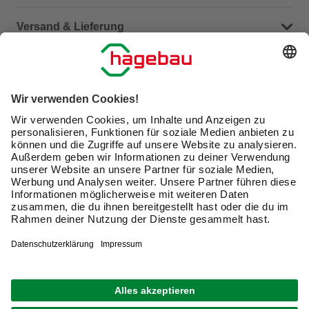
Häufige Fragen (FAQ)
Versand & Lieferung
Serviceübersicht
Meine Bestellübersicht
Unternehmen
Kontaktseite
Retoure
Newsletter
hagebau connect
Lieferstatus
Marktfinder
Lade unsere App herunter
hagebau Gruppe
Versandkosten
Gutscheinkarte kaufen
Karriere
Click & Reserve
Guthabenabfrage Gutscheinkarte
Barrierefreiheitserklärung
Click & Collect
Produktbewertungen
Unsere Sorgfaltspflichten
Du hast eine Online-Bestellung bei uns und möchtest
Elektroaltgeräte Rücknahme
diese widerrufen?
VERTRAG WIDERRUFEN