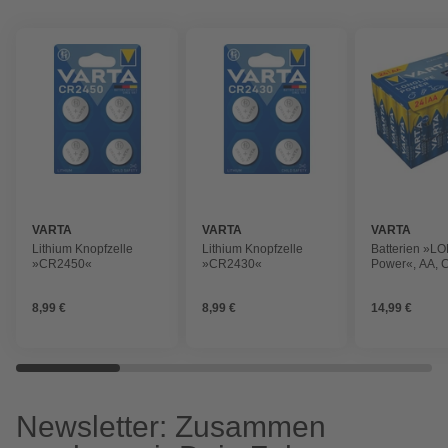
VARTA
VARTA
VARTA
Lithium Knopfzelle
Lithium Knopfzelle
Batterien »L
»CR2450«
»CR2430«
Power«, AA, 
Stück
8,99 €
8,99 €
14,99 €
Newsletter: Zusammen