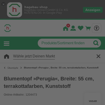
hagebau shop
Anzeigen
hagebau connect GmbH & Co. KG
KOSTENLOS- In Google Play
Wähle jetzt Deinen Markt
Blumentopf »Perugia«, Breite: 55 cm, terrakottafarben, Kunststoff
Übertöpfe
Blumentopf »Perugia«, Breite: 55 cm,
terrakottafarben, Kunststoff
Online-Artikelnr.: 1204473
VASAR