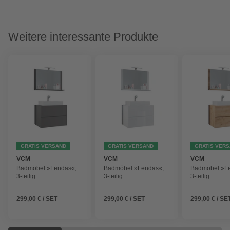
Weitere interessante Produkte
GRATIS VERSAND
GRATIS VERSAND
GRATIS VER
VCM
VCM
VCM
Badmöbel »Lendas«,
Badmöbel »Lendas«,
Badmöbel »L
3-teilig
3-teilig
3-teilig
299,00 € / SET
299,00 € / SET
299,00 € / SE