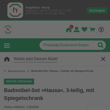
hagebau shop
Anzeigen
hagebau connect GmbH & Co. KG
KOSTENLOS- In Google Play
Wähle jetzt Deinen Markt
Badmöbel-Set »Hausa«, 3-teilig, mit Spiegelschrank
Badmöbel-Sets
GRATIS VERSAND
Badmöbel-Set »Hausa«, 3-teilig, mit
Spiegelschrank
Online-Artikelnr.: 1364956