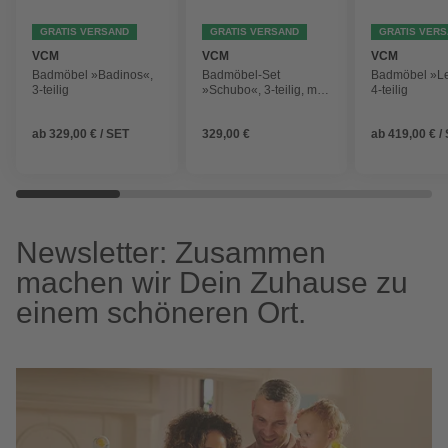
GRATIS VERSAND
GRATIS VERSAND
GRATIS VER
VCM
VCM
VCM
Badmöbel »Badinos«,
Badmöbel-Set
Badmöbel »L
3-teilig
»Schubo«, 3-teilig, mit
4-teilig
Spiegelschrank
ab
329,00 € / SET
329,00 €
ab
419,00 € /
Newsletter: Zusammen
machen wir Dein Zuhause zu
einem schöneren Ort.