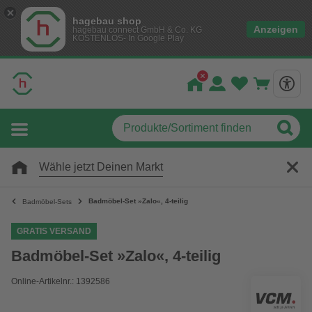
hagebau shop
Anzeigen
hagebau connect GmbH & Co. KG
KOSTENLOS- In Google Play
Wähle jetzt Deinen Markt
Badmöbel-Set »Zalo«, 4-teilig
Badmöbel-Sets
GRATIS VERSAND
Badmöbel-Set »Zalo«, 4-teilig
Online-Artikelnr.: 1392586