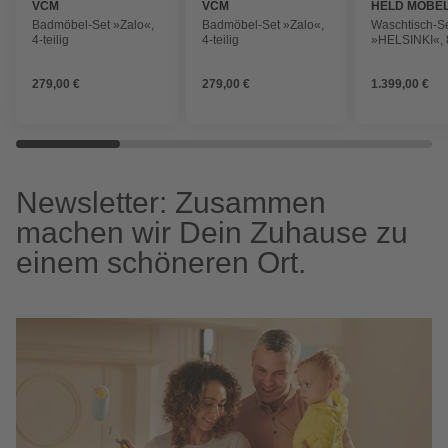
VCM
VCM
HELD MÖBE
Badmöbel-Set »Zalo«,
Badmöbel-Set »Zalo«,
Waschtisch-S
4-teilig
4-teilig
»HELSINKI«, 8
279,00 €
279,00 €
1.399,00 €
Newsletter: Zusammen
machen wir Dein Zuhause zu
einem schöneren Ort.