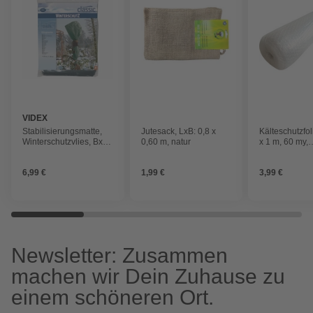
VIDEX
Stabilisierungsmatte,
Jutesack, LxB: 0,8 x
Kälteschutzfol
Winterschutzvlies, BxL:
0,60 m, natur
x 1 m, 60 my,
150 x 500 cm,
transparent
dunkelgrün
6,99 €
1,99 €
3,99 €
Newsletter: Zusammen
machen wir Dein Zuhause zu
einem schöneren Ort.