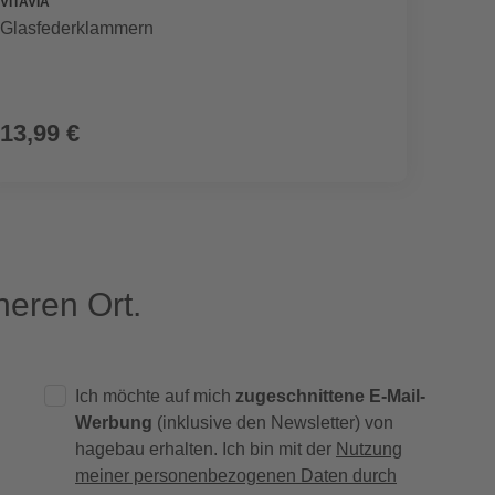
VITAVIA
VITAVIA
Glasfederklammern
Pflanz
13,99 €
12,9
eren Ort.
Ich möchte auf mich
zugeschnittene E-Mail-
Werbung
(inklusive den Newsletter) von
hagebau erhalten. Ich bin mit der
Nutzung
meiner personenbezogenen Daten durch