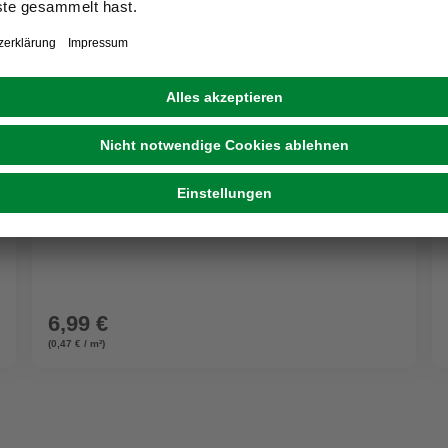
WINDHAGER
Frühbeet-Folie, BxL: 150 x 1000 cm, Kunststoff
6,99 €
(0,47 € / m²)