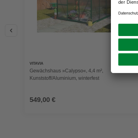
VITAVIA
Gewächshaus »Calypso«, 4,4 m²,
Kunststoff/Aluminium, winterfest
549,00 €