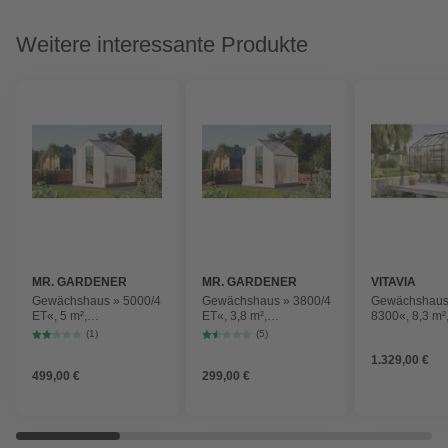
Weitere interessante Produkte
MR. GARDENER
MR. GARDENER
VITAVIA
Gewächshaus » 5000/4
Gewächshaus » 3800/4
Gewächshaus
ET«, 5 m²,
ET«, 3,8 m²,
8300«, 8,3 m²
Kunststoff/Aluminium,
Kunststoff/Aluminium,
Kunststoff/Al
(1)
(5)
winterfest
winterfest
winterfest
1.329,00 €
499,00 €
299,00 €