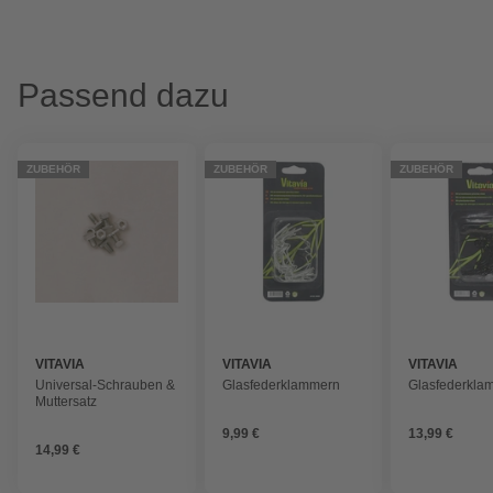
Passend dazu
ZUBEHÖR
ZUBEHÖR
ZUBEHÖR
VITAVIA
VITAVIA
VITAVIA
Universal-Schrauben &
Glasfederklammern
Glasfederkla
Muttersatz
9,99 €
13,99 €
14,99 €