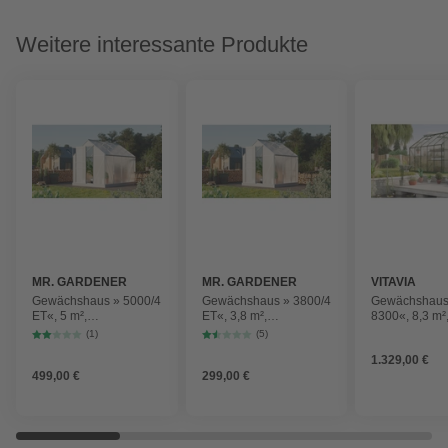
Weitere interessante Produkte
MR. GARDENER
MR. GARDENER
VITAVIA
Gewächshaus » 5000/4
Gewächshaus » 3800/4
Gewächshaus
ET«, 5 m²,
ET«, 3,8 m²,
8300«, 8,3 m²
Kunststoff/Aluminium,
Kunststoff/Aluminium,
Kunststoff/Al
(1)
(5)
winterfest
winterfest
winterfest
1.329,00 €
499,00 €
299,00 €