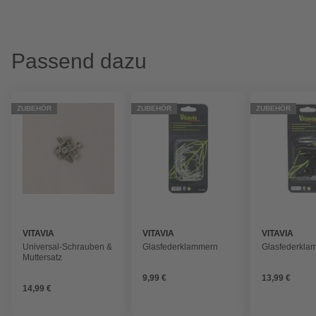
Passend dazu
ZUBEHÖR
ZUBEHÖR
ZUBEHÖR
VITAVIA
VITAVIA
VITAVIA
Universal-Schrauben &
Glasfederklammern
Glasfederkla
Muttersatz
9,99 €
13,99 €
14,99 €