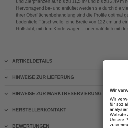
und Zierpflanzen auf bis zu 11,5 m² und bis zu 2,49 m
Hervorragend be- und entlüftet werden sie durch die vi
ihrer Oberflächenbehandlung sind die Profile optimal 
bodentiefe Türschwelle, eine Breite von 122 cm und ei
Rollstuhl, mit dem Kinderwagen – oder natürlich mit de
ARTIKELDETAILS
HINWEISE ZUR LIEFERUNG
HINWEISE ZUR MARKTRESERVIERUNG
HERSTELLERKONTAKT
BEWERTUNGEN