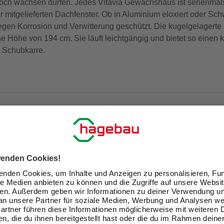
 hoch wachsen dürfen. Jedes Vitavia Gewächshaus ist serienmäß
er mitgelieferten Dachfenster. Ob in Aluminium eloxiert oder Sc
gegen Korrosion und Verwitterung geschützt. Die kugelgelagerte
ne Höhe von 194 cm. Sie läuft leichtgängig und bietet so einen
r Schubkarre.