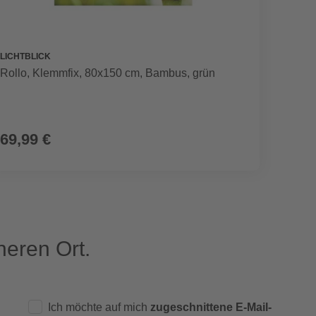
LICHTBLICK
MEETH
Rollo, ‎‎Klemmfix, 80x150 cm‎‎, Bambus, grün
Alumin
Glas, 
UVP
2.172
69,99 €
1.59
eren Ort.
Ich möchte auf mich
zugeschnittene E-Mail-