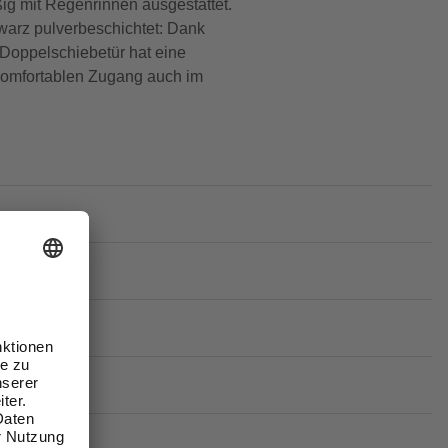
ig mit Regenrinnen ausgestattet.
hwarz pulverbeschichtet: Dank
 Doppelschiebetür hat eine
 komfortablen Zugang auch im