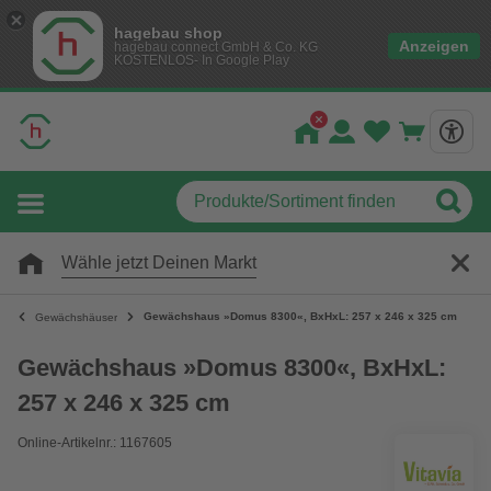
hagebau shop
Anzeigen
hagebau connect GmbH & Co. KG
KOSTENLOS- In Google Play
Wähle jetzt Deinen Markt
Gewächshaus »Domus 8300«, BxHxL: 257 x 246 x 325 cm
Gewächshäuser
Gewächshaus »Domus 8300«, BxHxL:
257 x 246 x 325 cm
Online-Artikelnr.: 1167605