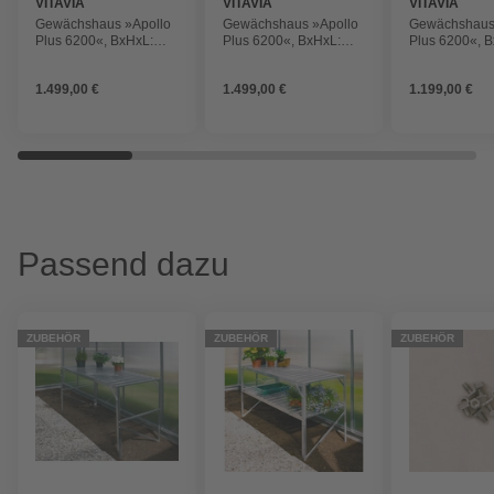
VITAVIA
VITAVIA
VITAVIA
Gewächshaus »Apollo
Gewächshaus »Apollo
Gewächshaus
Plus 6200«, BxHxL:
Plus 6200«, BxHxL:
Plus 6200«, 
195 x 197 x 131 cm
195 x 209,5 x 131 cm
195 x 209,5 x
1.499,00 €
1.499,00 €
1.199,00 €
Passend dazu
ZUBEHÖR
ZUBEHÖR
ZUBEHÖR