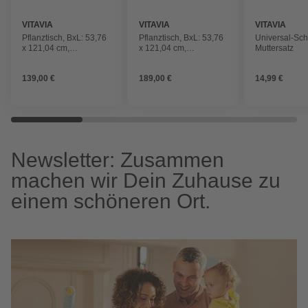
VITAVIA
VITAVIA
VITAVIA
Pflanztisch, BxL: 53,76
Pflanztisch, BxL: 53,76
Universal-Sc
x 121,04 cm,
x 121,04 cm,
Muttersatz
Aluminium
Aluminium
139,00 €
189,00 €
14,99 €
Newsletter: Zusammen
machen wir Dein Zuhause zu
einem schöneren Ort.