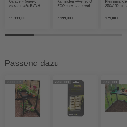
FREIZEITMÖ
Garage »Roger«,
Kaminofen »Avenso GT
Klemmmarkise
Aufstellmaße BxTxH:
ECOplus«, cremeweiß,
250x150 cm, 
1006 x 619 x 316 cm,
Stahl/Keramik, 8 kW,
gestreift
Blockbohlensystem,
Dauerbrand geeignet
11.999,00 €
2.199,00 €
179,00 €
Holz
Passend dazu
ZUBEHÖR
ZUBEHÖR
ZUBEHÖR