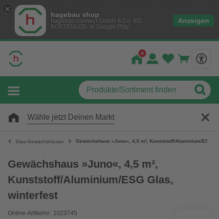
hagebau shop
Anzeigen
hagebau connect GmbH & Co. KG
KOSTENLOS- In Google Play
Wähle jetzt Deinen Markt
Gewächshaus »Juno«, 4,5 m², Kunststoff/Aluminium/ESG Gla
Glas-Gewächshäuser
Gewächshaus »Juno«, 4,5 m²,
Kunststoff/Aluminium/ESG Glas,
winterfest
Online-Artikelnr.: 1023745