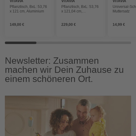
VITAVIA
VITAVIA
VITAVIA
Pflanztisch, BxL: 53,76
Pflanztisch, BxL: 53,76
Universal-Sc
x 121 cm, Aluminium
x 121,04 cm,
Muttersatz
Aluminium
149,00 €
229,00 €
14,99 €
Newsletter: Zusammen
machen wir Dein Zuhause zu
einem schöneren Ort.