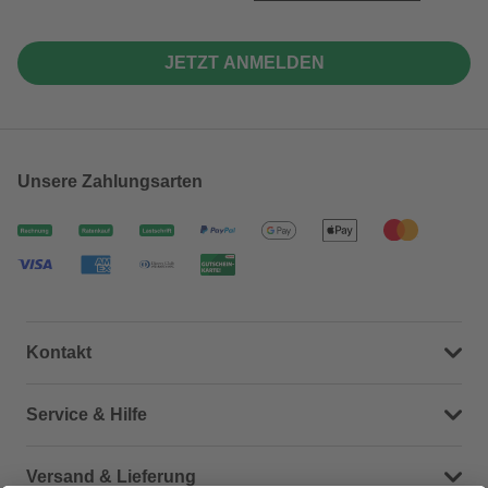
JETZT ANMELDEN
Unsere Zahlungsarten
Kontakt
Dein Kontakt zu uns
Service & Hilfe
Häufige Fragen (FAQ)
Versand & Lieferung