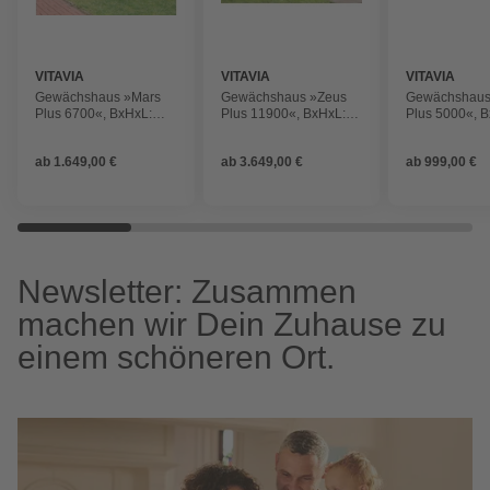
VITAVIA
VITAVIA
VITAVIA
Gewächshaus »Mars
Gewächshaus »Zeus
Gewächshaus
Plus 6700«, BxHxL:
Plus 11900«, BxHxL:
Plus 5000«, 
257 x 238 x 258 cm
195 x 197 x 131 cm
195 x 197 x 1
ab
1.649,00 €
ab
3.649,00 €
ab
999,00 €
Newsletter: Zusammen
machen wir Dein Zuhause zu
einem schöneren Ort.