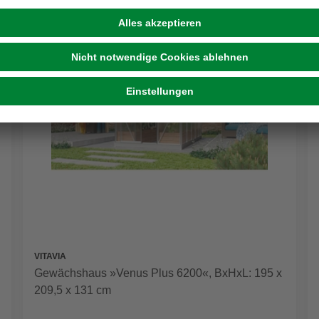
VITAVIA
Gewächshaus »Venus Plus 6200«, BxHxL: 195 x
209,5 x 131 cm