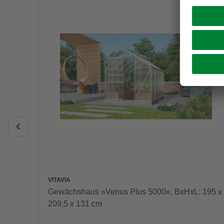
VITAVIA
Gewächshaus »Venus Plus 5000«, BxHxL: 195 x
209,5 x 131 cm