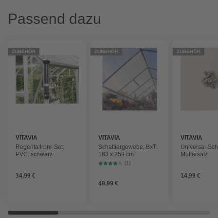
Passend dazu
ZUBEHÖR
ZUBEHÖR
ZUBEHÖR
VITAVIA
VITAVIA
VITAVIA
Regenfallrohr-Set;
Schattiergewebe, BxT:
Universal-Sc
PVC; schwarz
183 x 259 cm
Muttersatz
(1)
34,99 €
14,99 €
49,99 €