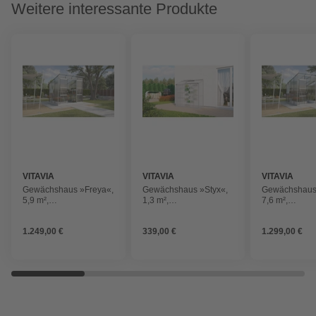
Weitere interessante Produkte
VITAVIA
VITAVIA
VITAVIA
Gewächshaus »Freya«,
Gewächshaus »Styx«,
Gewächshaus
5,9 m²,
1,3 m²,
7,6 m²,
Kunststoff/Aluminium,
Kunststoff/Aluminium,
Kunststoff/Al
winterfest
winterfest
winterfest
1.249,00 €
339,00 €
1.299,00 €