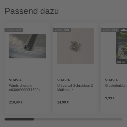
Passend dazu
ZUBEHÖR
ZUBEHÖR
ZUBEHÖR
VITAVIA
VITAVIA
VITAVIA
Windsicherung
Universal-Schrauben &
Glasfederkla
»8300/9900/11500«
Muttersatz
9,99 €
219,00 €
14,99 €