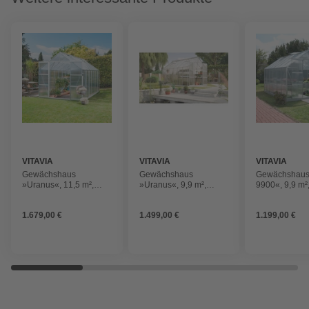
VITAVIA
VITAVIA
VITAVIA
Gewächshaus
Gewächshaus
Gewächshaus
»Uranus«, 11,5 m²,
»Uranus«, 9,9 m²,
9900«, 9,9 m²
Kunststoff/Aluminium,
Kunststoff/Aluminium,
Kunststoff/Al
winterfest
winterfest
winterfest
1.679,00 €
1.499,00 €
1.199,00 €