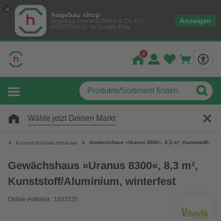
hagebau shop
Anzeigen
hagebau connect GmbH & Co. KG
KOSTENLOS- In Google Play
Wähle jetzt Deinen Markt
Gewächshaus »Uranus 8300«, 8,3 m², Kunststoff/Alumi
Kunststoff-Gewächshäuser
Gewächshaus »Uranus 8300«, 8,3 m²,
Kunststoff/Aluminium, winterfest
Online-Artikelnr.: 1023725