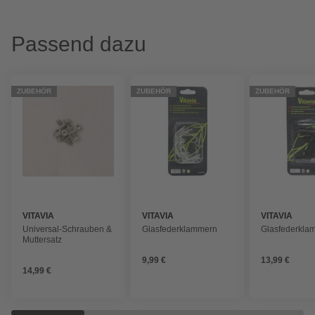
Passend dazu
ZUBEHÖR
ZUBEHÖR
ZUBEHÖR
VITAVIA
VITAVIA
VITAVIA
Universal-Schrauben &
Glasfederklammern
Glasfederkla
Muttersatz
9,99 €
13,99 €
14,99 €