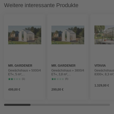
Weitere interessante Produkte
MR. GARDENER
MR. GARDENER
VITAVIA
Gewächshaus » 5000/4
Gewächshaus » 3800/4
Gewächshaus
ET«, 5 m²,
ET«, 3,8 m²,
8300«, 8,3 m²
Kunststoff/Aluminium,
Kunststoff/Aluminium,
Kunststoff/Al
(1)
(5)
winterfest
winterfest
winterfest
1.329,00 €
499,00 €
299,00 €