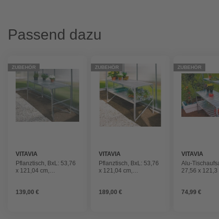
Passend dazu
ZUBEHÖR
ZUBEHÖR
ZUBEHÖR
VITAVIA
VITAVIA
VITAVIA
Pflanztisch, BxL: 53,76
Pflanztisch, BxL: 53,76
Alu-Tischaufsa
x 121,04 cm,
x 121,04 cm,
27,56 x 121,3
Aluminium
Aluminium
139,00 €
189,00 €
74,99 €