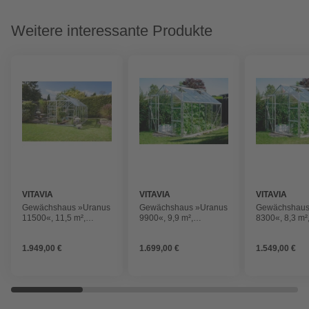
Weitere interessante Produkte
VITAVIA
VITAVIA
VITAVIA
Gewächshaus »Uranus
Gewächshaus »Uranus
Gewächshaus
11500«, 11,5 m²,
9900«, 9,9 m²,
8300«, 8,3 m²
Aluminium/Glas,
Aluminium/Glas,
Aluminium/Gl
winterfest
winterfest
winterfest
1.949,00 €
1.699,00 €
1.549,00 €