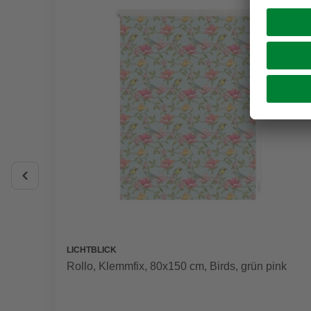
LICHTBLICK
Rollo, ‎‎Klemmfix, 80x150 cm‎‎, Birds, grün pink