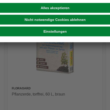
FLORAGARD
Pflanzerde, torffrei, 60 L, braun