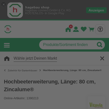
hagebau shop
Anzeigen
hagebau connect GmbH & Co. KG
KOSTENLOS- In Google Play
Wähle jetzt Deinen Markt
Hochbeeterweiterung, Länge: 80 cm, Zincalume®
Zubehör für Gartenhäuser
Hochbeeterweiterung, Länge: 80 cm,
Zincalume®
Online-Artikelnr.: 1390213