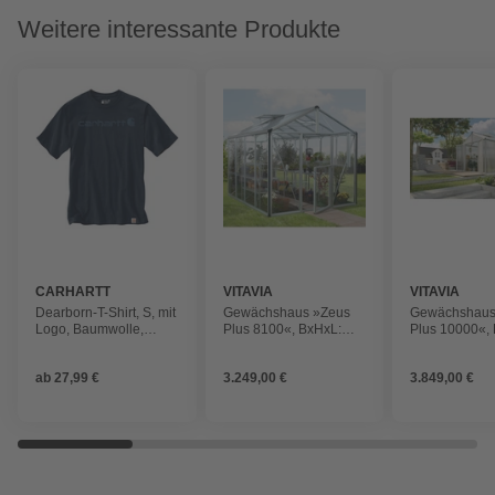
Weitere interessante Produkte
CARHARTT
VITAVIA
VITAVIA
Dearborn-T-Shirt, S, mit
Gewächshaus »Zeus
Gewächshaus
Logo, Baumwolle,
Plus 8100«, BxHxL:
Plus 10000«,
Navy/Dark Blue
258 x 250 x 316 cm
195 x 197 x 1
ab
27,99 €
3.249,00 €
3.849,00 €