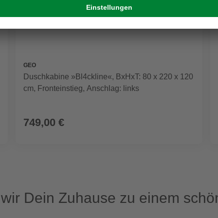
GEO
Duschkabine »Bl4ckline«, BxHxT: 80 x 220 x 120
cm, Fronteinstieg, Anschlag: links
749,00 €
ir Dein Zuhause zu einem schön