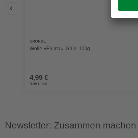
GRÜNDL
Wolle »Piuma«, Grün, 100g
4,99 €
(4,99 € / kg)
Newsletter: Zusammen machen w