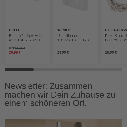
DOLLE
WENKO
DIJK NATUR
COLLECTIO
Regal »Profile«, Holz,
Utensilienhalter
Deko-Kranz, 
weiß, BxL: 212 x 910
»Desio«, HxL: 10,2 x
Baumwolle, w
mm
6,4 cm, Polyresin
UVP
29,99 €
26,99 €
23,99 €
10,99 €
Newsletter: Zusammen
machen wir Dein Zuhause zu
einem schöneren Ort.