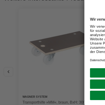
WAGNER SYSTEM
Transporthilfe »MM«, braun, BxH: 300 x 135 mm,