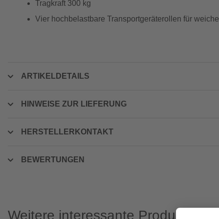
Tragkraft 300 kg
Vier hochbelastbare Transportgeräterollen für weic
ARTIKELDETAILS
HINWEISE ZUR LIEFERUNG
HERSTELLERKONTAKT
BEWERTUNGEN
Weitere interessante Produkte