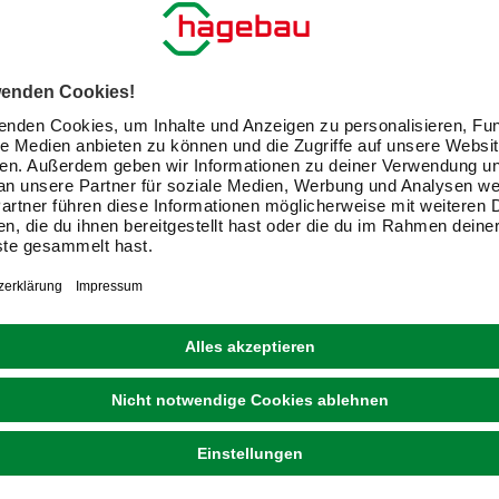
WAGNER SYSTEM
Transporthilfe »MM«, braun, BxH: 490 x 110 mm,